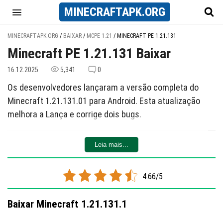
MINECRAFT
APK
.ORG
MINECRAFTAPK.ORG
/
BAIXAR
/
MCPE 1.21
/
MINECRAFT PE 1.21.131
Minecraft PE 1.21.131 Baixar
16.12.2025
5,341
0
Os desenvolvedores lançaram a versão completa do
Minecraft 1.21.131.01 para Android. Esta atualização
melhora a Lança e corrige dois bugs.
Lança
Leia mais...
Adicionadas 2 mudanças:
Aumentada a distância que um inimigo pode ser
4.66/5
lançado durante o carregamento da arma.
Melhorada a animação para corresponder ao
Baixar Minecraft 1.21.131.1
carregamento.