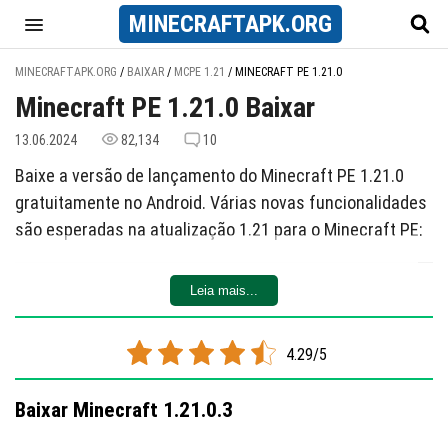
MINECRAFT
APK
.ORG
MINECRAFTAPK.ORG
/
BAIXAR
/
MCPE 1.21
/
MINECRAFT PE 1.21.0
Minecraft PE 1.21.0 Baixar
13.06.2024
82,134
10
Baixe a versão de lançamento do Minecraft PE 1.21.0
gratuitamente no Android. Várias novas funcionalidades
são esperadas na atualização 1.21 para o Minecraft PE:
- Câmaras de Teste: Novas estruturas focadas em
Leia mais...
pesquisa e combate.
- Gerador de Teste: Um tipo especial de gerador que se
adapta ao número de jogadores.
4.29/5
- Chave de Teste: Novo item obtido nas Câmaras de
Teste.
Baixar Minecraft 1.21.0.3
- Blocos de Cobre e Roca: Novos blocos de construção e