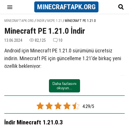
MINECRAFT
APK
.ORG
MINECRAFTAPK.ORG
/
İNDIR
/
MCPE 1.21
/
MINECRAFT PE 1.21.0
Minecraft PE 1.21.0 İndir
13.06.2024
82,125
10
Android için Minecraft PE 1.21.0 sürümünü ücretsiz
indirin. Minecraft PE için güncelleme 1.21'de birkaç yeni
özellik bekleniyor:
Deneysel Odalar: Araştırma ve savaşa odaklanan
Daha fazlasını
yeni yapılar.
okuyun...
Deneysel Çıkartıcı: Oyuncu sayısına göre uyarlanan
özel bir çıkartıcı türü.
4.29/5
Deneysel Anahtar: Deneysel Odalarda elde edilen
yeni bir öğe.
İndir Minecraft 1.21.0.3