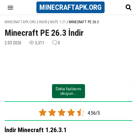
MINECRAFT
APK
.ORG
MINECRAFTAPK.ORG
/
İNDIR
/
MCPE 1.21
/
MINECRAFT PE 26.3
Minecraft PE 26.3 İndir
2.03.2026
3,311
0
Daha fazlasını
okuyun...
4.56/5
İndir Minecraft 1.26.3.1