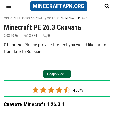
MINECRAFT
APK
.ORG
MINECRAFTAPK.ORG
/
СКАЧАТЬ
/
MCPE 1.21
/
MINECRAFT PE 26.3
Minecraft PE 26.3 Скачать
2.03.2026
3,374
0
Of course! Please provide the text you would like me to
translate to Russian.
Подробнее...
4.58/5
Скачать Minecraft 1.26.3.1