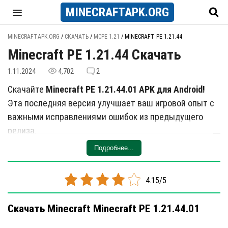
MINECRAFT
APK
.ORG
MINECRAFTAPK.ORG
/
СКАЧАТЬ
/
MCPE 1.21
/
MINECRAFT PE 1.21.44
Minecraft PE 1.21.44 Скачать
1.11.2024
4,702
2
Скачайте
Minecraft PE 1.21.44.01 APK для Android!
Эта последняя версия улучшает ваш игровой опыт с
важными исправлениями ошибок из предыдущего
релиза.
Подробнее...
Что нового
Увеличена стабильность и производительность.
4.15/5
Улучшена совместимость с аккаунтами Xbox Live.
Наслаждайтесь более плавным игровым процессом и
Скачать Minecraft Minecraft PE 1.21.44.01
доступом ко всем увлекательным функциям, которые