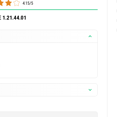
4.15/5
E 1.21.44.01
]