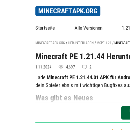
MINECRAFT
APK
.ORG
Startseite
Alle Versionen
1.2
MINECRAFTAPK.ORG
/
HERUNTERLADEN
/
MCPE 1.21
/
MINECRAFT
Minecraft PE 1.21.44 Herunt
1.11.2024
4,697
2
Lade
Minecraft PE 1.21.44.01 APK für Andro
dein Spielerlebnis mit wichtigen Bugfixes au
Was gibt es Neues
Erhöhte Stabilität und Leistung.
Verbesserte Kompatibilität mit Xbox Liv
Genieße ein flüssigeres Gameplay und Zugrif