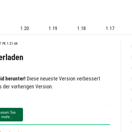
1
1.20
1.19
1.18
1.17
 PE 1.21.44
erladen
id herunter!
Diese neueste Version verbessert
s der vorherigen Version.
Lesen Sie
e-Konten.
mehr...
f auf all die aufregenden Funktionen, die Minecraft