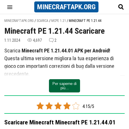
MINECRAFT
APK
.ORG
MINECRAFTAPK.ORG
/
SCARICA
/
MCPE 1.21
/
MINECRAFT PE 1.21.44
Minecraft PE 1.21.44 Scaricare
1.11.2024
4,697
2
Scarica
Minecraft PE 1.21.44.01 APK per Android!
Questa ultima versione migliora la tua esperienza di
gioco con importanti correzioni di bug dalla versione
precedente.
Per saperne di
Cosa c'è di nuovo
più...
Maggiore stabilità e prestazioni.
Compatibilità migliorata con gli account Xbox Live.
4.15/5
Goditi un'esperienza di gioco più fluida e l'accesso a
Scaricare Minecraft Minecraft PE 1.21.44.01
tutte le entusiasmanti funzionalità che Minecraft ha da