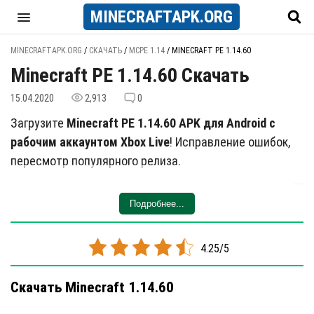
MINECRAFT
APK
.ORG
MINECRAFTAPK.ORG
/
СКАЧАТЬ
/
MCPE 1.14
/
MINECRAFT PE 1.14.60
Minecraft PE 1.14.60 Скачать
15.04.2020
2,913
0
Загрузите
Minecraft PE 1.14.60 APK для Android с
рабочим аккаунтом Xbox Live
! Исправление ошибок,
пересмотр популярного релиза.
Почему вдруг 1.14?
Подробнее...
Но а что же с версией 1.16? До выпуска этого
обновления, последняя версия была бета-версией
1.14. Mojang перешел к следующим версиям, но
4.25/5
теперь решил завершить эту. Вероятно, это
Скачать Minecraft 1.14.60
окончательная версия 1.14.