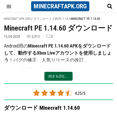
MINECRAFT
APK
.ORG
MINECRAFTAPK.ORG
/
ダウンロード
/
MCPE 1.14
/
MINECRAFT PE 1.14.60
Minecraft PE 1.14.60 ダウンロード
15.04.2020
2,913
0
Android用の
Minecraft PE 1.14.60 APKをダウンロード
して、動作するXbox Liveアカウントを使用しましょ
う
！バグの修正、人気リリースの改訂。
なぜ突然1.14？
続きを読む...
でも1.16はどうなの？ このアップデートがリリース
される前、最後の1.14はベータ版でした。Mojangは
次のバージョンに移行しましたが、今回はこのバー
4.25/5
ジョンを最終化することに決めました。おそらくこ
れが最終的なバージョン1.14になるでしょう。
ダウンロード Minecraft 1.14.60