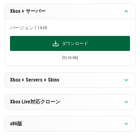
修正されたバグ
9つのバグが修正されました。主なものは以下で
Xbox + サーバー
す：
バージョン 1.14.60
Minecraftが読み込み中にフリーズしなくなりま
した
ダウンロード
ワールドを退出する際のクラッシュが修正され
ました
[92.04 Mb]
電話に十分なスペースがないという誤ったメッ
セージの表示が修正されました
Xbox + Servers + Skins
プレイヤーがXbox Liveにログインしていなくて
もマーケットが再度ロードされます
バージョン 1.14.60
Xbox Live対応クローン
プレイヤーがXbox Liveアカウントなしで購入し
ダウンロード
た場合、購入は失われません（ライセンスの
バージョン 1.14.60
み）
x86版
[92.04 Mb]
ペンを使った本に表示されない文字が修正され
ダウンロード