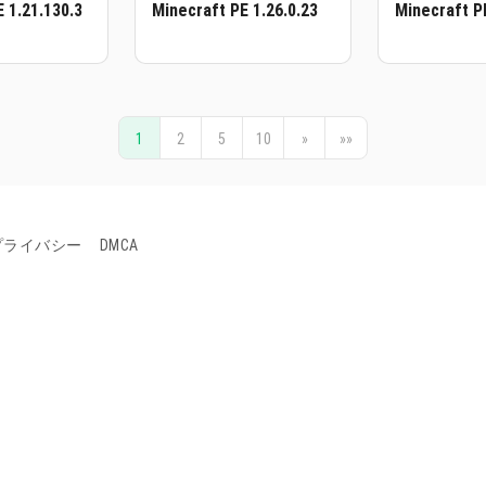
 1.21.130.3
Minecraft PE 1.26.0.23
Minecraft P
1
2
5
10
»
»»
プライバシー
DMCA