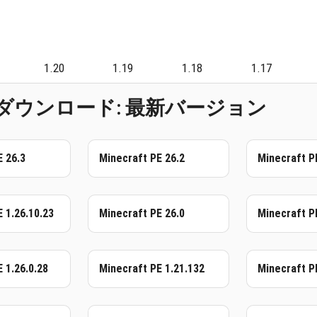
1.20
1.19
1.18
1.17
ウンロード: 最新バージョン
E 26.3
Minecraft PE 26.2
Minecraft P
 1.26.10.23
Minecraft PE 26.0
Minecraft P
 1.26.0.28
Minecraft PE 1.21.132
Minecraft PE