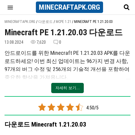
MINECRAFT
APK
.ORG
MINECRAFTAPK.ORG
/
다운로드
/
MCPE 1.21
/
MINECRAFT PE 1.21.20.03
Minecraft PE 1.21.20.03 다운로드
13.08.2024
7,620
0
안드로이드를 위한 Minecraft PE 1.21.20.03 APK를 다운
로드하세요! 이번 최신 업데이트는 96가지 변경 사항,
97개의 버그 수정 및 256개의 기술적 개선을 포함하여
중요한 향상을 가져옵니다.
자세히 보기...
주요 변경 사항으로는 개편된 Realm 초대 기능이 포함
되어, 각 Realm당 최대 5개의 링크를 만들 수 있으며,
기간 및 삭제를 관리할 수 있는 옵션이 추가되었습니
4.50/5
다. Wind Charge 메커니즘이 개선되어 플레이어의 이
동성이 향상되었으며, 낙하 피해 발생이 감소했습니
다운로드 Minecraft 1.21.20.03
다. 오디오는 제작 및 상호작용을 위한 다양한 음색으