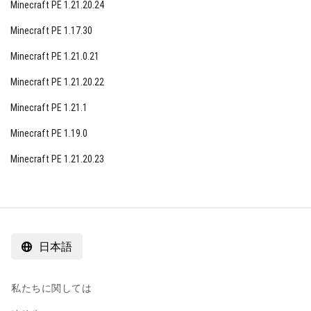
Minecraft PE 1.21.20.24
疑わしいスープ。クラフト時に使用される材料
Minecraft PE 1.17.30
に依存するプレイヤーに効果を与えます。
Minecraft PE 1.21.0.21
腐乾いたバラ。周囲のものを乾燥させます。
Minecraft PE 1.21.20.22
光ブロック。発光レベルを0から15に調整できま
す。マップメーカー向けにゲームに追加されま
Minecraft PE 1.21.1
した。
Minecraft PE 1.19.0
茶色のきのこ牛。雷に打たれた時に赤から現れ
Minecraft PE 1.21.20.23
ます。
キャラクターの表示が修正されました。以前は、キ
ャラクターが2ブロック以上高く見えていました。
キャラクターの表示が調整され、正しい高さは1.8ブ
日本語
ロックです。
これだけではありません。リストに他の興味深い変
私たちに関しては
更があります: