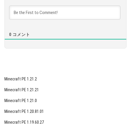
ダウンロード
骨ブロック
羊毛
[96.47 Mb]
密氷
0
コメント
粘土
金ブロック
さらに、Minecraft Bedrock内でスキンエディターの
スクリーンショットをご紹介します。このエディタ
ーは、ゲームクライアントファイルのTwitterユーザ
Minecraft PE 1.21.2
ーによって発見されましたので、すぐに一般的な機
Minecraft PE 1.21.21
能になる可能性があります。
Minecraft PE 1.21.0
新バージョンにはいくつかの新しいアイテムやモブ
Minecraft PE 1.20.81.01
が追加されています。ポケットエディションはます
ますPC版に近づいています。小さなリストを見てみ
Minecraft PE 1.19.60.27
ましょう: