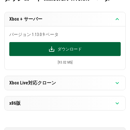
ら、プレイヤーはブロックの上部または下部に枠を
取り付けることができます。多くのプレイヤーがこ
Xbox + サーバー
れを待ち望んでいましたが、今では新しい方法で家
を飾ることができます。
バージョン 1.13.0.9 ベータ
Music Blockからの音は、その上にあるブロックによ
って変わります。すべてのブロックが音を変えるわ
ダウンロード
けではなく、このアップデートでは、リストのブロ
[93.02 Mb]
ックに追加されたサウンドがあります:
光芽
Xbox Live対応クローン
干し草束
エメラルドブロック
バージョン 1.13.0.9 ベータ
x86版
かぼちゃ
ダウンロード
砂シャワー
バージョン 1.13.0.9 ベータ
鉄ブロック
[89.55 Mb]