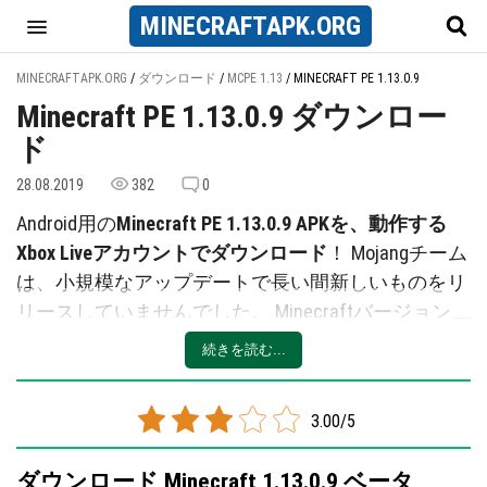
MINECRAFT
APK
.ORG
MINECRAFTAPK.ORG
/
ダウンロード
/
MCPE 1.13
/
MINECRAFT PE 1.13.0.9
Minecraft PE 1.13.0.9 ダウンロー
ド
28.08.2019
382
0
Android用の
Minecraft PE 1.13.0.9 APKを、動作する
Xbox Liveアカウントでダウンロード
！ Mojangチーム
は、小規模なアップデートで長い間新しいものをリ
リースしていませんでした。 Minecraftバージョン
1.13.0.9には、新しいイノベーションがたくさん追加
続きを読む...
されています: 腐乾いたバラ、疑わしいスープ、光
ブロック、新しいサウンドなどいくつかのアイテム
3.00/5
が含まれています。
重要な変更の1つは、内装に関連しています: これか
ダウンロード Minecraft 1.13.0.9 ベータ