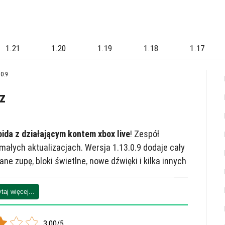
1.21
1.20
1.19
1.18
1.17
0.9
z
ida z działającym kontem xbox live
! Zespół
ałych aktualizacjach. Wersja 1.13.0.9 dodaje cały
ne zupę, bloki świetlne, nowe dźwięki i kilka innych
taj więcej...
 teraz gracz może zamontować ramę na górnej lub
a to, a teraz możesz ozdabiać dom w nowy sposób.
3.00/5