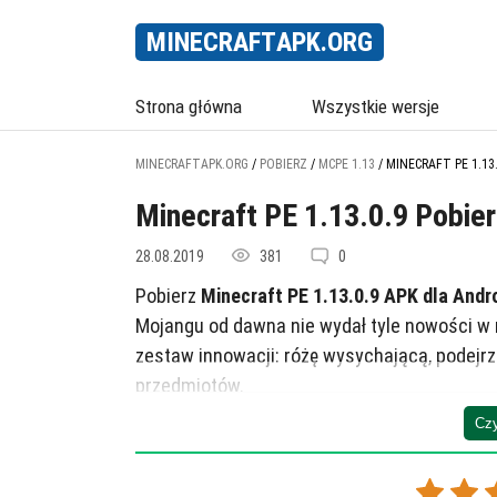
MINECRAFT
APK
.ORG
Strona główna
Wszystkie wersje
MINECRAFTAPK.ORG
/
POBIERZ
/
MCPE 1.13
/
MINECRAFT PE 1.13.
Minecraft PE 1.13.0.9 Pobier
28.08.2019
381
0
Pobierz
Minecraft PE 1.13.0.9 APK dla Andro
Mojangu od dawna nie wydał tyle nowości w m
zestaw innowacji: różę wysychającą, podejrza
przedmiotów.
Czy
Jedną z ważnych zmian dotyczy wnętrza: od
dolnej części bloku. Wielu graczy czekało n