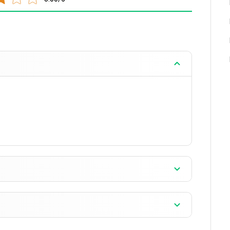
od tego, na którym bloku się znajduje. Nie
lizacji dodano dźwięki dla bloków z listy: