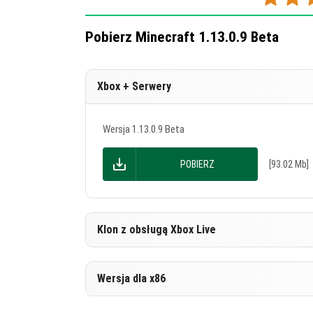
Jak wiesz, dźwięk z Bloku Muzycznego zależy 
wszystkie bloki zmieniają dźwięk i w tej aktua
Pobierz Minecraft 1.13.0.9 Beta
Kwarcowy blok
Pojemnik z sianem
Xbox + Serwery
Blok Szmaragdu
Dynia
Wersja 1.13.0.9 Beta
Block Piasku
POBIERZ
[93.02 Mb]
Blok Żelaza
Blok Kości
Włókno
Klon z obsługą Xbox Live
Gęstego lodu
Wersja 1.13.0.9 Beta
Glinka
Wersja dla x86
Blok złota
POBIERZ
[89.55 Mb]