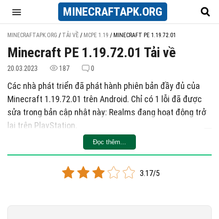
MINECRAFT
APK
.ORG
MINECRAFTAPK.ORG
/
TẢI VỀ
/
MCPE 1.19
/
MINECRAFT PE 1.19.72.01
Minecraft PE 1.19.72.01 Tải về
20.03.2023
187
0
Các nhà phát triển đã phát hành phiên bản đầy đủ của
Minecraft 1.19.72.01 trên Android. Chỉ có 1 lỗi đã được
sửa trong bản cập nhật này: Realms đang hoạt động trở
lại trên PlayStation.
Đọc thêm...
Trong bản cập nhật này, các nhà phát triển đã sửa một
vấn đề mà tất cả người dùng PlayStation đều gặp phải.
Người chơi không thể tương tác với Realms: việc mua
3.17/5
hoặc gia hạn không hoạt động đúng cách. Nhà sáng tạo
của Minecraft đã nhanh chóng xử lý tình hình.
Đã sửa các lỗi