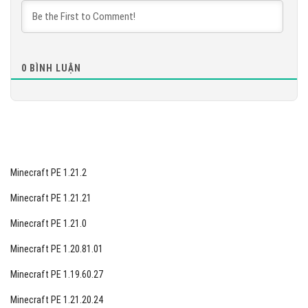
Chỉ có 1 lỗi được sửa. Đọc thêm:
Realms có thể được mua và gia hạn lại trên
0
BÌNH LUẬN
PlayStation
Bản cập nhật chỉ ảnh hưởng đến PlayStation, vì vậy sẽ
không có tệp nào. Chúng tôi quyết định thông tin cho
những người dùng và thêm tin tức về điều đó. Cài đặt
các tệp của
phiên bản trước đó 1.19.71.02
.
Minecraft PE 1.21.2
Minecraft PE 1.21.21
Minecraft PE 1.21.0
Minecraft PE 1.20.81.01
Minecraft PE 1.19.60.27
Minecraft PE 1.21.20.24