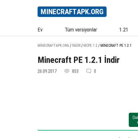
MINECRAFT
APK
.ORG
Ev
Tüm versiyonlar
1.21
MINECRAFTAPK.ORG
/
İNDIR
/
MCPE 1.2
/
MINECRAFT PE 1.2.1
Minecraft PE 1.2.1 İndir
26.09.2017
853
0
Da