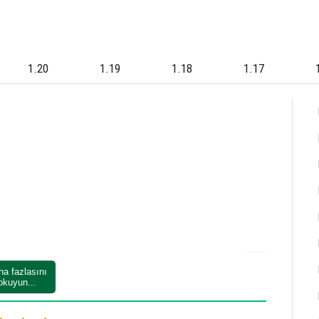
1.20
1.19
1.18
1.17
ha fazlasını
okuyun...