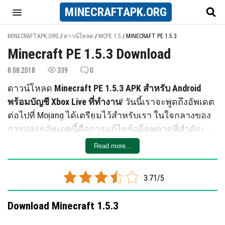
MINECRAFT
APK
.ORG
MINECRAFTAPK.ORG
/
ดาวน์โหลด
/
MCPE 1.5
/
MINECRAFT PE 1.5.3
Minecraft PE 1.5.3 Download
8.08.2018
339
0
ดาวน์โหลด
Minecraft PE 1.5.3 APK สำหรับ Android
พร้อมบัญชี Xbox Live ที่ทำงาน
! วันนี้เราจะพูดถึงอัพเดต
ต่อไปที่ Mojang ได้เตรียมไว้สำหรับเรา ในใจกลางของ
การปล่อยอัพเดตนี้คือการแก้ไขข้อผิดพลาดที่สำคัญ
และการเปลี่ยนแปลงไปสู่เวอร์ชั่น Minecraft Pocket
Read more...
Edition 1.5.3 อย่างปลอดภัย คุณสามารถดาวน์โหลด
Minecraft PE 1.5.3 ไปยังอุปกรณ์ Android ของคุณที่สุด
3.71/5
ของบทความ ก่อนทำเช่นนี้ เราขอแนะนำให้คุณศึกษา
รายละเอียดที่เราค้นพบได้
Download Minecraft 1.5.3
รายการเต็มของข้อผิดพลาดถูกให้โดยนักพัฒนาซึ่ง