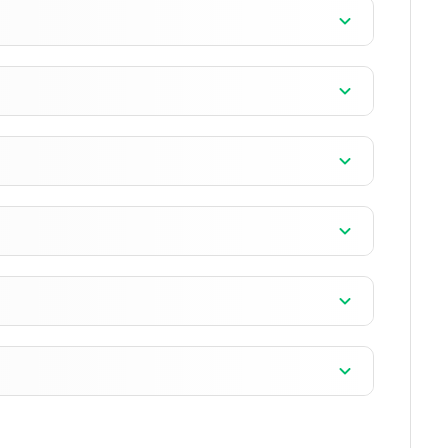
]
]
]
]
]