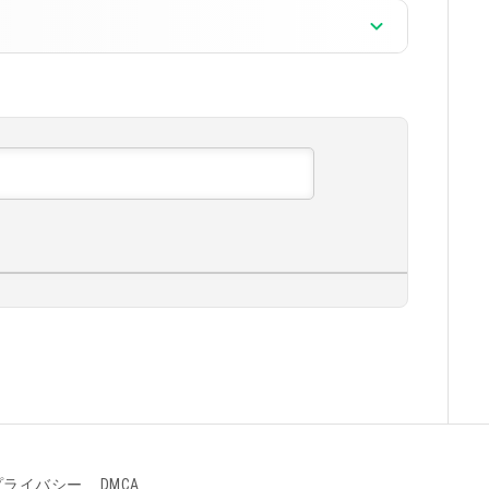
るので注意が必要です。この場合、良い解決
により、蜜蜂はプレイヤーに襲い掛かりませ
このアイテムは、旅行者にとって素晴らしい革新となりまし
っているかを観察できます。このアイテムを
アメジストの破片が必要です。銅は銅鉱石を
プライバシー
DMCA