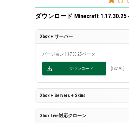
生成
まず第一に、Minecraft 1.17.30
ダウンロード Minecraft 1.17.30.2
なるバイオーム間の移り変わりがスムー
れ、より現実的になりました。以前は、
Xbox + サーバー
アメジスト結晶は別の注意を受けるべき
けることができません。
バージョン 1.17.30.25 ベータ
それはいくつかの層で構成されたボール
は、Minecraft PE 1.17.30.25の
ダウンロード
[132 Mb]
アメシストブロックを歩いていると、ユ
な音を聞くことができます。
キャンドル
Xbox + Servers + Skins
Minecraft 1.17.30.25のもう
ろうそくを作るには、プレイヤーは糸と
バージョン 1.17.30.25 ベータ
Xbox Live対応クローン
巣はハサミを使って取得できます。その
ダウンロード
[132 Mb]