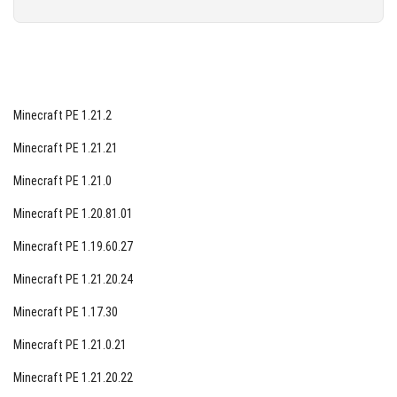
ります。これはいくつかの結末がある特別な現象で
す。
すべてのアクションは村の直ぐ隣り、住民や彼らの
家のそばで行われます。
Minecraft PE 1.21.2
プレイヤーには2つの選択肢があります：住民を助
Minecraft PE 1.21.21
けるか、一般的な災害から遠ざかるかです。行われ
た決定は、最終的にスティーブが受け取る業績に影
Minecraft PE 1.21.0
響を及ぼします。
Minecraft PE 1.20.81.01
襲撃は通常、夜にかけて続き、複数の段階がありま
Minecraft PE 1.19.60.27
す。各段階は前の段階よりも難しくなり、Minecraft
Minecraft PE 1.21.20.24
PE 1.11.0.1のサイトにより多くのマルウェアをもた
らします。
Minecraft PE 1.17.30
Minecraft PE 1.21.0.21
強盗パトロール
また、Minecraft 1.11.0.1では、パトロールが地図上
Minecraft PE 1.21.20.22
を歩くことがあります。強盗はただ地域を探索し、