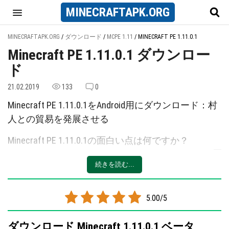
MINECRAFT
APK
.ORG
MINECRAFTAPK.ORG
/
ダウンロード
/
MCPE 1.11
/
MINECRAFT PE 1.11.0.1
Minecraft PE 1.11.0.1 ダウンロー
ド
21.02.2019
133
0
Minecraft PE 1.11.0.1をAndroid用にダウンロード：村
人との貿易を発展させる
Minecraft PE 1.11.0.1の面白い点は何ですか？
強盗をより良くするために、開発者たちはゲーム内
続きを読む...
の主な不正確さを解決するために別のベータ版をリ
リースすることに決めました。
5.00/5
つまり、Minecraft 1.11.0.1では、ゲームの新機能に
加えて技術的な特徴もあります。
ダウンロード Minecraft 1.11.0.1 ベータ