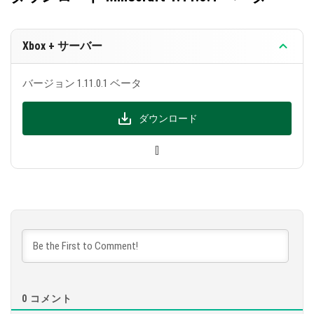
私たちは、襲撃と戦闘に関連する5つ以上の注目す
べき業績を追加しました。
Xbox + サーバー
サンドボックスはまた、望むアイテムを手に入れる
のがさらに簡単になるようにトレーディングプロセ
バージョン 1.11.0.1 ベータ
スを更新しました。住民とのやり取りのインターフ
ェースは改善され、交換用の追加パネルも登場しま
ダウンロード
した。
[]
また、Minecraft PE 1.11.0.1で実験的なゲームプレイ
の外でようやく利用可能になった多くのブロックも
際立っています。
今では、竹を見つけることができ、たき火や地図製
作者のテーブルを作ることができます。
襲撃
0
コメント
Minecraft 1.11.0.1では、時々襲撃が起こることがあ