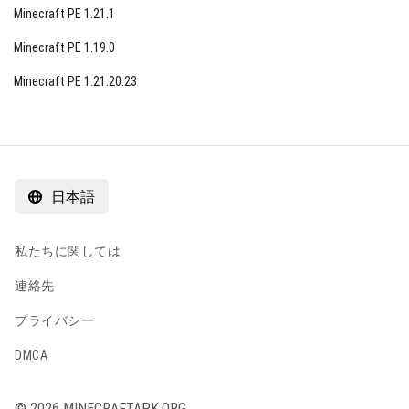
Minecraft PE 1.21.1
ランダムな集落を探しています。
Minecraft PE 1.19.0
もし住民のグループに出くわすことができない場合
Minecraft PE 1.21.20.23
は、戦闘の準備をしてください。5人のマルウェア
からなるチームがユーザーを追いかけ、彼が視界か
ら消えるまで追いかけ続けます。
トレード
日本語
トレードに参加するのが格段に簡単になりました！
Minecraft PE 1.11.0.1では、村の英雄の称号を持って
いれば割引を受けることさえできます。
私たちに関しては
取引がどれだけ利益が出たかに応じて、住民も経験
連絡先
を積むことができるようになりました。
プライバシー
DMCA
© 2026 MINECRAFTAPK.ORG