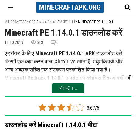
MINECRAFT
APK
.ORG
MINECRAFTAPK.ORG
/
डाउनलोड करें
/
MCPE 1.14
/
MINECRAFT PE 1.14.0.1
Minecraft PE 1.14.0.1 डाउनलोड करें
11.10.2019
513
0
एंड्रॉयड के लिए
Minecraft PE 1.14.0.1 APK
डाउनलोड करें
जिसमें एक काम करने वाला Xbox Live खाता है! मधुमक्खियों और
अन्य अच्छूक सहित एक संस्करण प्रकाशित किया गया है।
Minecraft Bedrock 1.14.0.1 अपडेट का कोई पूरा विवरण यहाँ नहीं
है, आप इसे मुख्य लेख में पा सकते हैं। नवाचारों की सूची:
और पढ़ें । ..
मधुमक्खी Minecraft PE 1.14.0.1 [परीक्षण संस्करण]
3.67/5
मधुमक्खी कीटबंध और घोंसले
हनीकॉम्ब्स और शीशे शहद
डाउनलोड करें Minecraft 1.14.0.1 बीटा
सेल्युलर इकाई