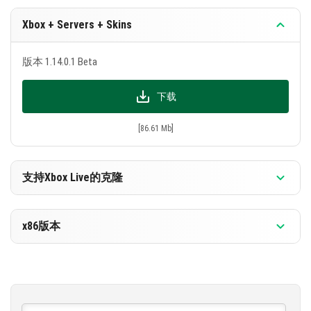
蜂蜜块
Xbox + Servers + Skins
除了新产品外，已修复了27个错误。修复已与版本
1.13.0.18重复，我们将仅列出新的。已修复：
版本 1.14.0.1 Beta
修复了披风的显示和选择
下载
修复了Minecraft的声音
[86.61 Mb]
修复了盔甲架的运作
以及其他不太重要的错误
支持Xbox Live的克隆
版本 1.14.0.1 Beta
x86版本
下载
版本 1.14.0.1 Beta
[86.45 Mb]
下载