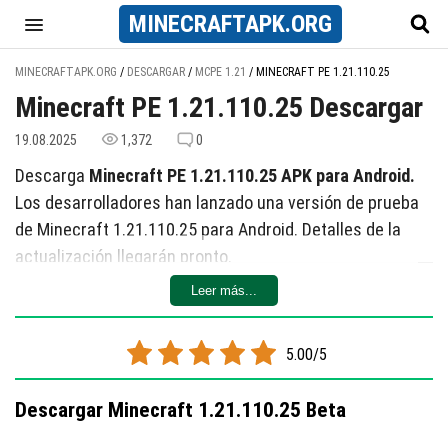
MINECRAFT
APK
.ORG
MINECRAFTAPK.ORG
/
DESCARGAR
/
MCPE 1.21
/
MINECRAFT PE 1.21.110.25
Minecraft PE 1.21.110.25 Descargar
19.08.2025
1,372
0
Descarga
Minecraft PE 1.21.110.25 APK para Android.
Los desarrolladores han lanzado una versión de prueba
de Minecraft 1.21.110.25 para Android.
Detalles
de la
actualización
llegarán
pronto
.
Leer más...
5.00/5
Descargar Minecraft 1.21.110.25 Beta