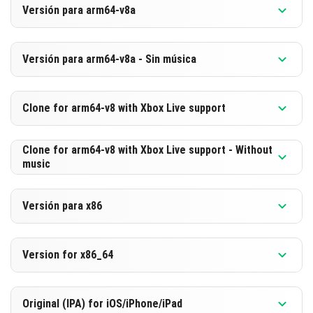
Versión para arm64-v8a
[581.14 MB]
DESCARGAR
Versión 1.21.110.25 Beta
Versión para arm64-v8a - Sin música
[319.7 MB]
DESCARGAR
Versión 1.21.110.25 Beta
Clone for arm64-v8 with Xbox Live support
[591.92 MB]
DESCARGAR
Versión 1.21.110.25 Beta
Clone for arm64-v8 with Xbox Live support - Without
music
[330.51 MB]
DESCARGAR
Versión 1.21.110.25 Beta
Versión para x86
[591.91 MB]
DESCARGAR
Versión 1.21.110.25 Beta
Version for x86_64
[330.5 MB]
DESCARGAR
Versión 1.21.110.25 Beta
Original (IPA) for iOS/iPhone/iPad
[592.81 MB]