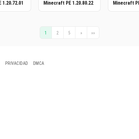
 1.20.72.01
Minecraft PE 1.20.80.22
Minecraft P
1
2
5
»
»»
S
PRIVACIDAD
DMCA