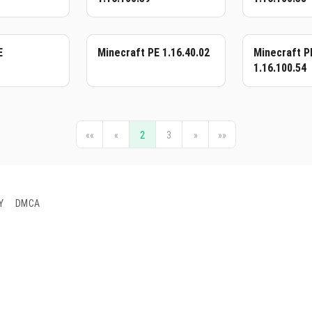
E
Minecraft PE 1.16.40.02
Minecraft P
1.16.100.54
««
«
2
3
»
»»
Y
DMCA