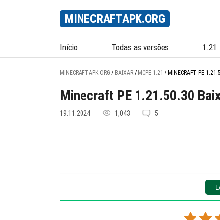
MINECRAFT
APK
.ORG
Início
Todas as versões
1.21
MINECRAFTAPK.ORG
/
BAIXAR
/
MCPE 1.21
/
MINECRAFT PE 1.21.5
Minecraft PE 1.21.50.30 Bai
19.11.2024
1,043
5
L