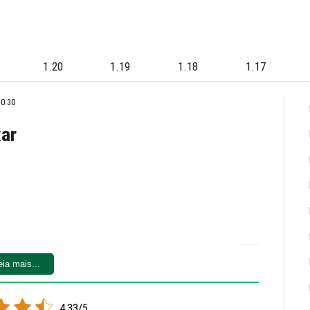
1.20
1.19
1.18
1.17
0.30
xar
eia mais...
4.33/5