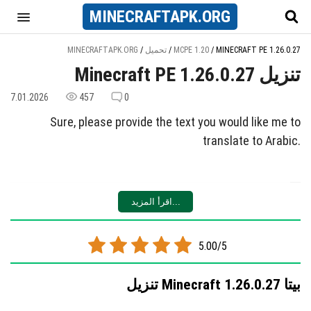
MINECRAFT
APK
.ORG
MINECRAFT PE 1.26.0.27
/
MCPE 1.20
/
تحميل
/
MINECRAFTAPK.ORG
Minecraft PE 1.26.0.27 تنزيل
7.01.2026
457
0
Sure, please provide the text you would like me to
translate to Arabic.
اقرأ المزيد...
5.00/5
تنزيل Minecraft 1.26.0.27 بيتا