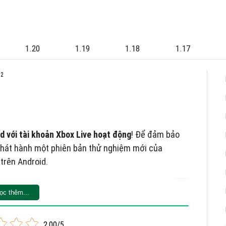
1.20
1.19
1.18
1.17
.2
d với tài khoản Xbox Live hoạt động
! Để đảm bảo
 phát hành một phiên bản thử nghiệm mới của
 trên Android.
ọc thêm...
4 sẽ không được phát hành vào ngày 10 tháng 12,
g rồi. Mojang trì hoãn việc phát hành Buzzing Bees
 cập nhật.
2.00/5