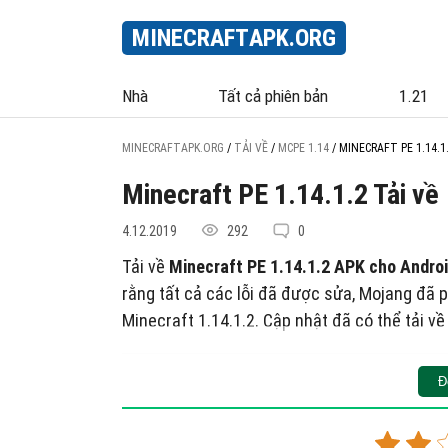
MINECRAFT
APK
.ORG
Nhà
Tất cả phiên bản
1.21
MINECRAFTAPK.ORG
/
TẢI VỀ
/
MCPE 1.14
/
MINECRAFT PE 1.14.1
Minecraft PE 1.14.1.2 Tải về
4.12.2019
292
0
Tải về
Minecraft PE 1.14.1.2 APK cho Androi
rằng tất cả các lỗi đã được sửa, Mojang đã
Minecraft 1.14.1.2. Cập nhật đã có thể tải về
Khi nào là thời gian phát hành?
Đ
Phiên bản đầy đủ của Minecraft Bedrock 1.1
mà vào ngày 11 tháng 12. Đúng, bạn nghe đún
vào ngày 11 tháng 12. Còn đúng 1 tuần trước