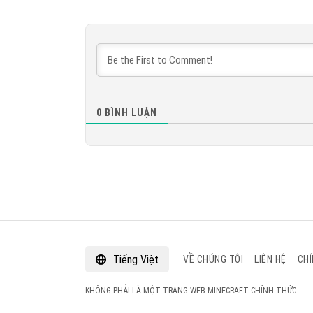
Phiên bản 1.14.1.2 Phiên bản Beta
TẢI VỀ
[93.85 Mb]
0
BÌNH LUẬN
Tiếng Việt
VỀ CHÚNG TÔI
LIÊN HỆ
CHÍ
KHÔNG PHẢI LÀ MỘT TRANG WEB MINECRAFT CHÍNH THỨC.