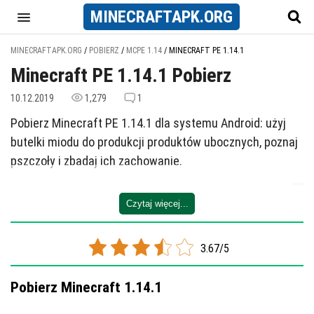
MINECRAFT
APK
.ORG
MINECRAFTAPK.ORG
/
POBIERZ
/
MCPE 1.14
/
MINECRAFT PE 1.14.1
Minecraft PE 1.14.1 Pobierz
10.12.2019
1,279
1
Pobierz Minecraft PE 1.14.1 dla systemu Android: użyj
butelki miodu do produkcji produktów ubocznych, poznaj
pszczoły i zbadaj ich zachowanie.
Jakie interesujące rzeczy pojawiły się
Czytaj więcej...
w Minecraft PE 1.14.1?
Aktualizacja Minecraft 1.14.1 nadal poprawia mechanikę
3.67/5
dodaną w dodatku z pszczołami.
Dodatkowo, w wydaniu zaobserwowano kilka znaczących
Pobierz Minecraft 1.14.1
poprawek. Dlatego warto wspomnieć o głównych: