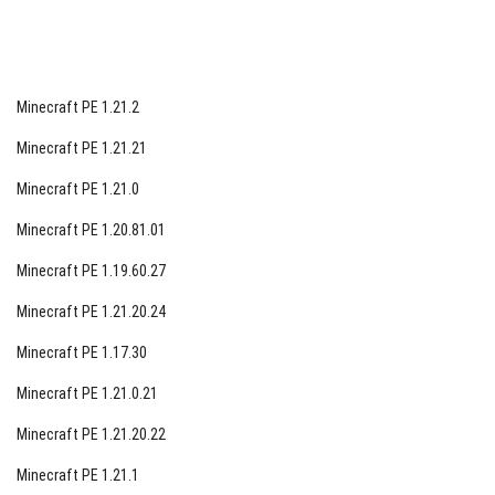
cieczy. Butelka przywraca do sześciu jednostek głodu,
jednocześnie przywracając utracone XP gracza.
Przepis na obiekt może być następujący: połącz jeden
Minecraft PE 1.21.2
blok miodu i 4 puste fiolki.
Minecraft PE 1.21.21
Pszczoły
Minecraft PE 1.21.0
Pszczoły teraz znajdują się we wszystkich ciepłych
biomach, najczęściej w lasach. Możesz rozpoznać ich
Minecraft PE 1.20.81.01
dokładne położenie either po charakterystycznym
Minecraft PE 1.19.60.27
bzyczeniu lub po ich gniazdach.
Minecraft PE 1.21.20.24
By the way, w Minecraft 1.14.1 moby mają dwa nastroje:
Minecraft PE 1.17.30
normalny i agresywny.
Minecraft PE 1.21.0.21
W drugim przypadku postacie natychmiast próbują
Minecraft PE 1.21.20.22
zaatakować użytkownika, nie dając szans na atak i
ucieczkę.
Minecraft PE 1.21.1