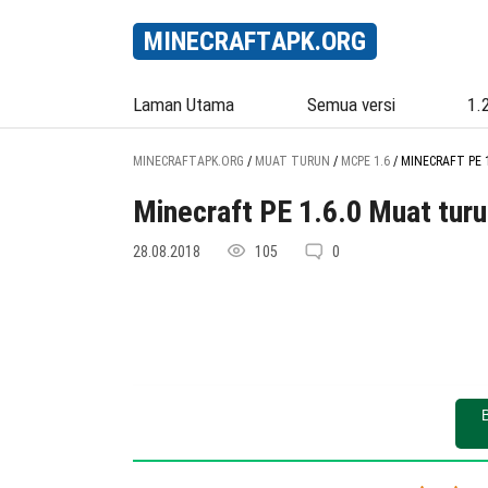
MINECRAFT
APK
.ORG
Laman Utama
Semua versi
1.
MINECRAFTAPK.ORG
/
MUAT TURUN
/
MCPE 1.6
/
MINECRAFT PE 1
Minecraft PE 1.6.0 Muat tur
28.08.2018
105
0
B