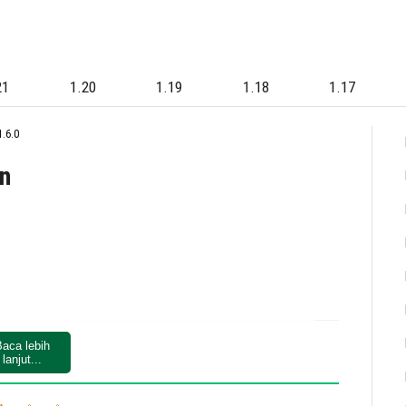
21
1.20
1.19
1.18
1.17
.6.0
un
aca lebih
lanjut...