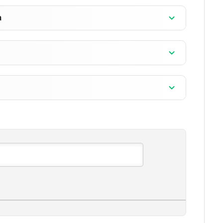
]
a
]
]
]