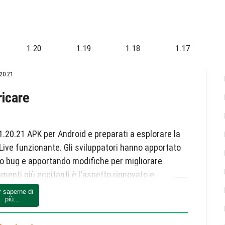
1.20
1.19
1.18
1.17
20.21
ricare
1.20.21 APK per Android e preparati a esplorare la
ve funzionante. Gli sviluppatori hanno apportato
ndo bug e apportando modifiche per migliorare
menti più eccitanti è l'aspetto rinnovato e
r saperne di
più...
à di test, i giocatori possono aspettarsi prossime
trano i mondi visitati, una pagina di lancio rapido