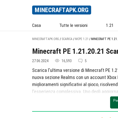
MINECRAFT
APK
.ORG
Casa
Tutte le versioni
1.21
MINECRAFTAPK.ORG
/
SCARICA
/
MCPE 1.21
/
MINECRAFT PE 1.21.
Minecraft PE 1.21.20.21 Sca
27.06.2024
16,593
5
Scarica l'ultima versione di Minecraft PE 1.2
nuova sezione Realms con un account Xbox Li
miglioramenti significativi al gioco, risolve
l'esperienza complessiva. Uno degli aggiorna
aggiornato della sezione Realms.
Pe
Mentre la sezione Realms è ancora in modalit
funzionalità come una lista di Realms che mos