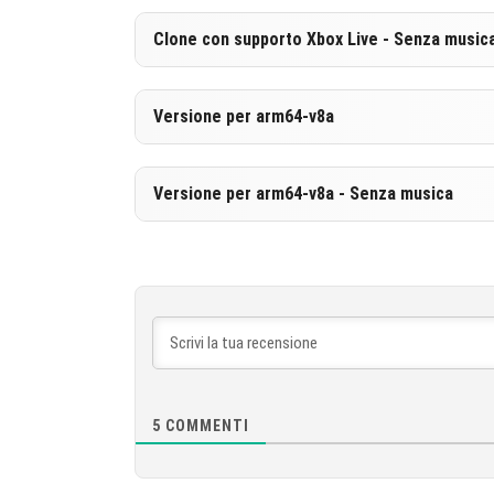
SCARICARE
[247.58 MB
Versione 1.21.20.21 Beta
Clone con supporto Xbox Live - Senza music
SCARICARE
[840.9 MB]
Versione 1.21.20.21 Beta
Versione per arm64-v8a
SCARICARE
[247.74 MB
Versione 1.21.20.21 Beta
Versione per arm64-v8a - Senza musica
SCARICARE
[849.82 MB
Versione 1.21.20.21 Beta
SCARICARE
[256.66 MB
5
COMMENTI