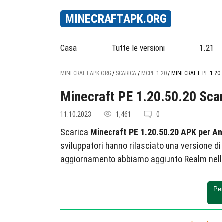
MINECRAFT
APK
.ORG
Casa
Tutte le versioni
1.21
MINECRAFTAPK.ORG
/
SCARICA
/
MCPE 1.20
/
MINECRAFT PE 1.20.
Minecraft PE 1.20.50.20 Sca
11.10.2023
1,461
0
Scarica
Minecraft PE 1.20.50.20 APK per An
sviluppatori hanno rilasciato una versione di
aggiornamento abbiamo aggiunto Realm nella 
Realm
Pe
Migliorate le capacità di Realm. La cosa pri
Lavorano nelle versioni beta del gioco