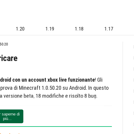
1.20
1.19
1.18
1.17
50.20
ricare
droid con un account xbox live funzionante
! Gli
 prova di Minecraft 1.0.50.20 su Android. In questo
versione beta, 18 modifiche e risolto 8 bug.
r saperne di
ncipale:
più...