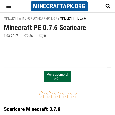
MINECRAFT
APK
.ORG
MINECRAFTAPK.ORG
/
SCARICA
/
MCPE 0.7
/
MINECRAFT PE 0.7.6
Minecraft PE 0.7.6 Scaricare
1.03.2017
86
0
Per saperne di
più...
Scaricare Minecraft 0.7.6