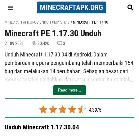
MINECRAFT
APK
.ORG
MINECRAFTAPK.ORG
/
UNDUH
/
MCPE 1.17
/
MINECRAFT PE 1.17.30
Minecraft PE 1.17.30 Unduh
21.09.2021
20,420
3
Unduh Minecraft 1.17.30.04 di Android. Dalam
pembaruan ini, para pengembang telah memperbaiki 154
bug dan melakukan 14 perubahan. Sebagian besar dari
mereka telah dipindahkan dari versi uji coba. Kami telah
mencantumkan yang baru.
Read more...
Fitur Baru
Menambahkan dua kustomisasi:
4.39/5
Menambahkan pengaturan "Meledakkan Blok-Blok
Unduh Minecraft 1.17.30.04
Penyelamat". Pengaturan ini mencegah Revival
Anchors atau Tempat Tidur meledak