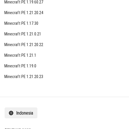
Minecraft PE 1.19.60.27
Memperbaiki bug dengan antarmuka pengguna
Minecraft PE 1.21.20.24
Meningkatkan tampilan dan operasi Menu Server
Minecraft PE 1.17.30
Daftar server akan memuat lebih cepat
Minecraft PE 1.21.0.21
Jika daftar server memakan waktu lama untuk
memuat, indikator pengisian akan muncul
Minecraft PE 1.21.20.22
Perubahan Teknis
Minecraft PE 1.21.1
Menambahkan 60 perubahan teknis untuk
Minecraft PE 1.19.0
pengembangan addon di Minecraft.
Minecraft PE 1.21.20.23
Indonesia