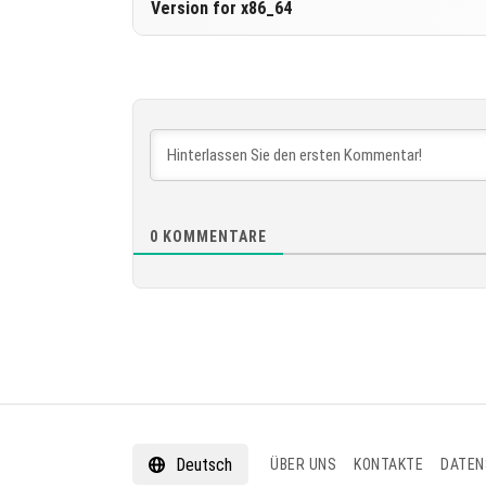
Version for x86_64
HERUNTERLADEN
[523.57 MB
Version 1.21.80.22 Beta
HERUNTERLADEN
[524.01 MB
0
KOMMENTARE
Deutsch
ÜBER UNS
KONTAKTE
DATEN