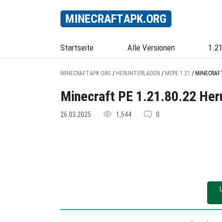
MINECRAFT
APK
.ORG
Startseite
Alle Versionen
1.2
MINECRAFTAPK.ORG
/
HERUNTERLADEN
/
MCPE 1.21
/
MINECRAFT
Minecraft PE 1.21.80.22 Her
26.03.2025
1,544
0