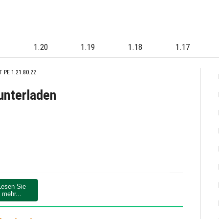
1
1.20
1.19
1.18
1.17
 PE 1.21.80.22
unterladen
Lesen Sie
mehr...