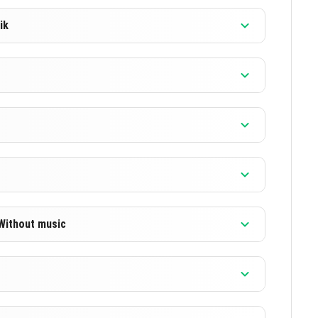
]
ik
]
]
]
 Without music
]