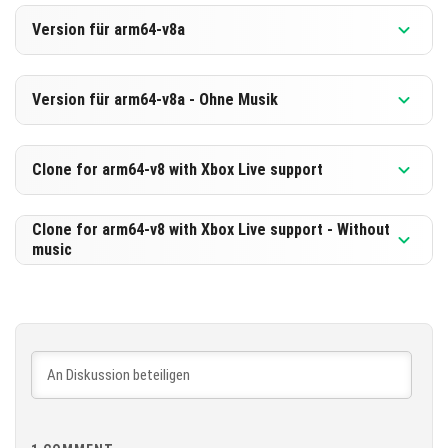
Version 1.21.31.04
Version für arm64-v8a
[517.82 MB]
HERUNTERLADEN
Version 1.21.31.04
Version für arm64-v8a - Ohne Musik
[256.46 MB]
HERUNTERLADEN
Version 1.21.31.04
Clone for arm64-v8 with Xbox Live support
[527.26 MB]
HERUNTERLADEN
Version 1.21.31.04
Clone for arm64-v8 with Xbox Live support - Without
music
[265.9 MB]
HERUNTERLADEN
Version 1.21.31.04
[527.28 MB]
HERUNTERLADEN
[265.91 MB]