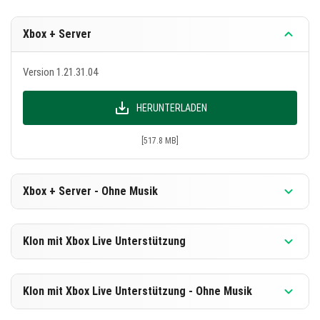
korrekt ohne unbeabsichtigte Auswirkungen.
Ältester erkennen Block- und Objektnamen genau.
Xbox + Server
Transparente Objekte zeigen die richtigen Texturen
Version 1.21.31.04
an.
Rüstungsgestelle lassen nach einem Neustart oder
HERUNTERLADEN
einer Änderung der Messung keine unteren Blöcke
mehr fallen.
[517.8 MB]
Genieße ein reibungsloseres Spielerlebnis mit diesen
Verbesserungen!
Xbox + Server - Ohne Musik
Version 1.21.31.04
Klon mit Xbox Live Unterstützung
HERUNTERLADEN
Version 1.21.31.04
Klon mit Xbox Live Unterstützung - Ohne Musik
[256.44 MB]
HERUNTERLADEN