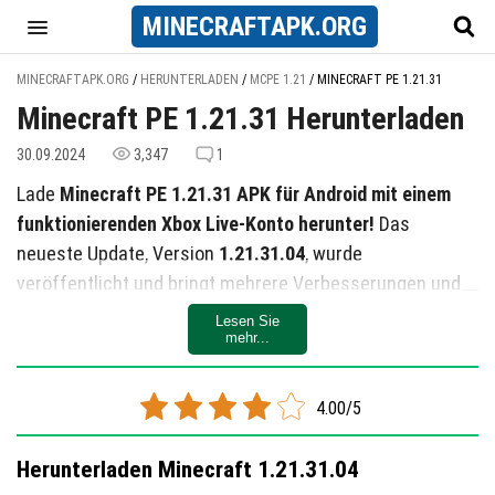
MINECRAFT
APK
.ORG
MINECRAFTAPK.ORG
/
HERUNTERLADEN
/
MCPE 1.21
/
MINECRAFT PE 1.21.31
Minecraft PE 1.21.31 Herunterladen
30.09.2024
3,347
1
Lade
Minecraft PE 1.21.31 APK für Android mit einem
funktionierenden Xbox Live-Konto herunter!
Das
neueste Update, Version
1.21.31.04
, wurde
veröffentlicht und bringt mehrere Verbesserungen und
Fehlerbehebungen.
Lesen Sie
mehr...
Wichtige Fehlerbehebungen
Dieses Update behebt zahlreiche Probleme:
4.00/5
Spielabstürze während des Spiels wurden behoben.
Herunterladen Minecraft 1.21.31.04
Der Handel mit Dorfbewohnern funktioniert jetzt