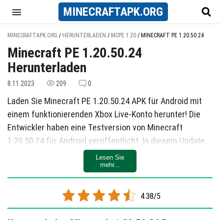
MINECRAFT
APK
.ORG
MINECRAFTAPK.ORG
/
HERUNTERLADEN
/
MCPE 1.20
/
MINECRAFT PE 1.20.50.24
Minecraft PE 1.20.50.24
Herunterladen
8.11.2023
209
0
Laden Sie Minecraft PE 1.20.50.24 APK für Android mit
einem funktionierenden Xbox Live-Konto herunter! Die
Entwickler haben eine Testversion von Minecraft
1.20.50.24 für Android veröffentlicht. In diesem Update
haben wir direkten Zugriff auf die Reiche zu Beginn des
Lesen Sie
mehr...
Spiels hinzugefügt und die Anzeige von Mustern für
Rüstungen behoben.
4.38/5
Die bereits bekannte und standardmäßige Testversion
von Minecraft wird in der Mitte der Woche veröffentlicht,