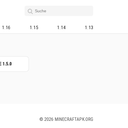
1.16
1.15
1.14
1.13
 1.5.0
© 2026 MINECRAFTAPK.ORG