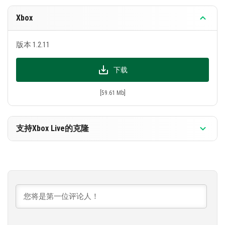
增加了种子、草以及其他作物的生长速度
Xbox
藤蔓不再悬挂在空中，如果它们没有连接到任何
方块
版本 1.2.11
纠正了活塞的错误操作：您将不再遇到它们的意
外激活，这将使您能够建造更可靠的机制。
下载
游戏成就“Beam Me Up”可以解锁
[59.61 Mb]
Android版MCPE 1.2.11的变化
在地图设置中，您可以激活和禁用玩家之间的
支持Xbox Live的克隆
PvP模式
版本 1.2.11
当使用游戏手柄时，正确了视图的垂直加速度
与游戏性能相关的修复
下载
修复了发射任何抛射物时导致游戏崩溃的错误
[56.7 Mb]
修复了Minecraft PE游戏中的错误