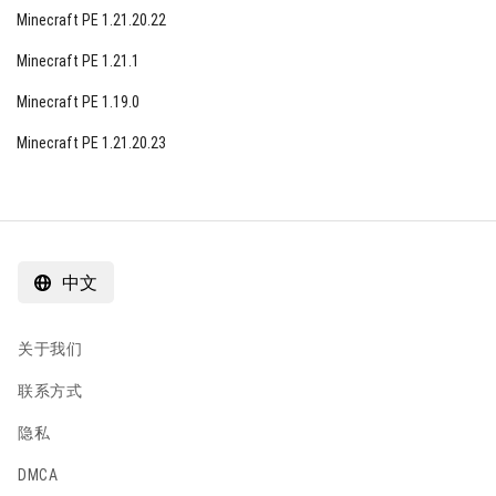
Minecraft PE 1.21.20.22
熄灭的红石火把在更新或重新安装之前不会亮
起。
Minecraft PE 1.21.1
与生物相关的错误
Minecraft PE 1.19.0
减少了爬行者的爆炸半径
Minecraft PE 1.21.20.23
修复了边缘漫游者受到跌落伤害的问题。Ender's
Pearl Farms像以前一样工作
Minecraft PE 1.2.11中的其他错误修
中文
复
修复了合成配方书：现在正确显示了彩色羊毛块
的数量
关于我们
改进了Minecraft PE 1.2.11的创意模式菜单，现在
联系方式
更容易管理库存
隐私
Xbox One允许您使用"菜单"按钮快速显示控制台命
DMCA
令的列表