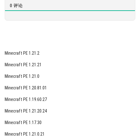
1.2.11.4
0
评论
Minecraft Pocket Edition 1.2.11.4中的床上的收获现
在会变得更快熟
在睡眠时，玩家将在床上正确显示
如果附近没有可以紧靠的方块，藤蔓会掉落
Minecraft PE 1.21.2
在相邻轨道上平行移动的手推车不再发生碰撞
游戏世界的创建者图标现在显示在地图的顶部
Minecraft PE 1.21.21
在玩家跳跃时，方块会正面放置
Minecraft PE 1.21.0
Minecraft Pocket Edition游戏世界的地图现在可以
Minecraft PE 1.20.81.01
同时放在2只手中
Minecraft PE 1.19.60.27
修复：MKPE中的红石
Minecraft PE 1.21.20.24
修复了活塞，现在机制不会随机坍塌
Minecraft PE 1.17.30
粘液块以及粘性活塞不再粘在Minecraft PE中的比
Minecraft PE 1.21.0.21
较器上