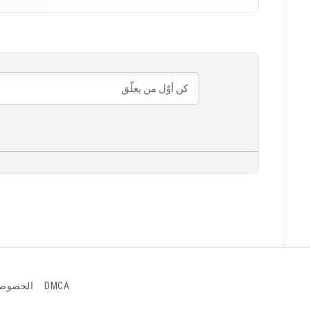
]
الإصدار 1.26.10.21 بيتا
]
DMCA
الخصوص