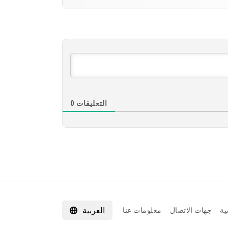
[889.91 MB
تنزيل
[874.28 MB
تنزيل
التعليقات
0
العربية
ية
جهات الاتصال
معلومات عنا