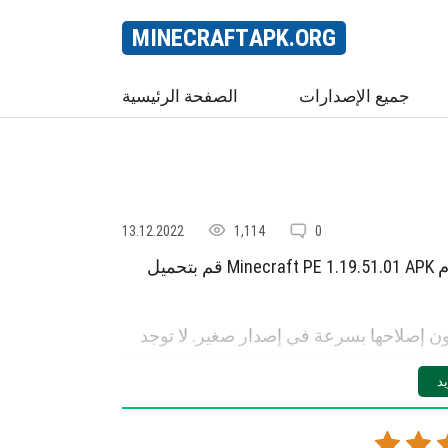
MINECRAFT
APK
.ORG
جميع الإصدارات
الصفحة الرئيسية
13.12.2022
1,114
0
قم بتحميل Minecraft PE 1.19.51.01 APK لنظام Android مع حساب Xbox Live يعمل! تم تحديث 5
رر المطورون إصلاحها بسرعة في إصدار صغير. لا توجد