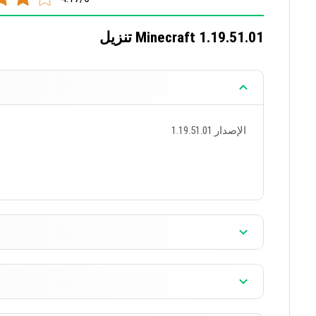
- تم إصلاح توقف اللعبة خلال اللعب
- لم يعد المكبس يعيد إنشاء الكتل التي تم تدميرها أثناء 
تنزيل Minecraft 1.19.51.01
- لا يمكن للخيول القفز فوق السياج بالقماش على الأعل
- لا يتم عرض شاشة اختيار التحكم باللمس على Nintendo Switch
- يمكن اختيار حقل Y في الكتل الهيكلية باستخدام لوحة المفاتيح
التغييرات التقنية
الإصدار 1.19.51.01
تمت إضافة تغيير تقني واحد لتطوير الملحقات واختبارها.
مختلفة.
الإصدار 1.19.51.01